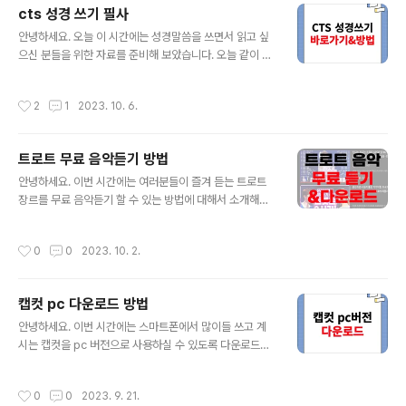
저의 이런 생각은 깨졌습니다. 뭔가 넷마블 오목에서 필승
cts 성경 쓰기 필사
법이 있는 것처럼 하나같이 너무 다들 잘하는 것이었습니
글 내용
다. 그래서 저도 여기저기 넷마블 오목 잘하는 법을 찾아보
안녕하세요. 오늘 이 시간에는 성경말씀을 쓰면서 읽고 싶
기 시작했습니다. 솔직히 질 때마다 정말 열받았는데 오늘
으신 분들을 위한 자료를 준비해 보았습니다. 오늘 같이 볼
제가 찾은 필승법을 배우고 나서는 넷마블 오목의 고수분
내용을 통해서 성경 말씀을 더 많이 볼 수 있는 계기가 되기
들도 점점 이기게 되었습니다. 그래서 오늘 여러분들께 오
를 바랍니다. 오늘 소개해드릴 내용은 cts 성경쓰기 방법입
작성시간
2
1
2023. 10. 6.
목을 즐길 때마다 쉽게 이길 수 있는 오목필승법..
니다. 원래는 실제로 펜과 노트를 준비해서 성경 필사를 하
시는 분들이 많은데 오늘은 cts 성경쓰기를 해서 키보드로
cts 성경 필사를 하는 방법을 많은 분들이 찾으시는 것 같
트로트 무료 음악듣기 방법
습니다. 무료로 이용이 가능하고 아주 재밌게 할 수 있는 ct
글 내용
s 성경쓰기 방법을 여러분들께 알려드립니다. 성경쓰기가
안녕하세요. 이번 시간에는 여러분들이 즐겨 듣는 트로트
정성이라고 생각해서 손글씨로 써야 한다고 생각하시는 분
장르를 무료 음악듣기 할 수 있는 방법에 대해서 소개해드
들이 많은데 직접 cts 성경 필사를 해보시면 알겠지만 키보
리는 시간을 갖도록 하겠습니다. 보통 차 안에서 운전을 오
드를 쓰는 것도 말씀을 이해하고 읽는 데 매우 도움이 됩니
래 하시거나 트로트를 즐겨 들으시는 분이라면 매번 유튜
작성시간
0
0
2023. 10. 2.
다. 그래서 오늘 ..
브에서 음악을 듣는 게 불편하시거나 유료로 다른 어떤 앱
을 사용하고 계실 겁니다. 이런 분들을 위해서 오늘은 트로
트 무료 음악듣기 방법을 간단하게 할 수 있는 방법을 여러
캡컷 pc 다운로드 방법
분들께 알려드리려고 합니다. usb에 담아서 여러분들의
글 내용
차량에 꽂아두시거나 그 외에도 트로트를 무료 음악듣기하
안녕하세요. 이번 시간에는 스마트폰에서 많이들 쓰고 계
고 싶으신 분들에게는 매우 도움이 되는 내용을 준비했으
시는 캡컷을 pc 버전으로 사용하실 수 있도록 다운로드하
니 오늘 내용도 끝까지 확인을 해주시기를 바랍니다. 트로
는 방법을 소개해드리려고 합니다. 스마트폰으로 찍은 영
트를 무료로 이용이 가능한 음악듣기 방법이니 마음껏 사
상을 스마트폰 내에서 편집을 하실 때 가장 많이 사용되고
작성시간
0
0
2023. 9. 21.
용해 주시면 되겠습니다. 단지 트로트에만 국한되는..
있는 앱 중에 하나가 바로 캡컷입니다. 물론 인기가 많은 만