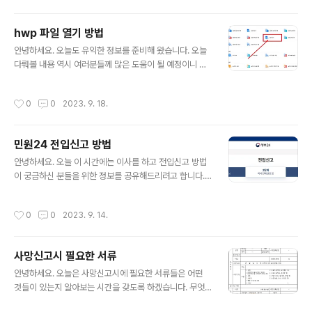
큼 편의성이 뛰어나고 조작이 쉽기 때문에 누구나 쉽게 캡
컷을 통해 여러분들이 가지고 계신 영상을 자르고 붙이고
hwp 파일 열기 방법
하실 겁니다. 하지만 이제는 캡컷 pc 다운로드를 하셔서 p
글 내용
c에서 사용하려고 하시는 분들도 많이 계십니다. 무료임에
안녕하세요. 오늘도 유익한 정보를 준비해 왔습니다. 오늘
도 불구하고 기능이 다양하고 사용자의 편의를 고려한 ui
다뤄볼 내용 역시 여러분들께 많은 도움이 될 예정이니 잘
등으로 많은 사랑을 받고 있는 캡컷을 pc에 다운로드해서
확인하셔서 활용해 보시길 바랍니다. 오늘 다룰 내용은 hw
사용할 경우, 스마트폰보다 좀 더 조작을 정밀하고 세밀하
p 파일 열기 방법에 대해서 소개해드리려고 합니다. 여러
작성시간
0
0
2023. 9. 18.
게 조정할 수 있다는 장점이 있습니다...
분들이 가지고 계신 파일이 hwp 파일로 되어 있는 경우에
해당 프로그램이 있어야만 공식적으로는 파일 내용을 확인
하실 수 있습니다. 그런데 사실 유료로 이용해야 하는 부분
민원24 전입신고 방법
이라서 hwp 파일 열기를 해야 하는데 못하고 계신 상황이
글 내용
신가요? 여러분들이 현재 스마트폰이든 pc이든 상관없이
안녕하세요. 오늘 이 시간에는 이사를 하고 전입신고 방법
한 번에 여러분들이 갖고 계신 hwp 파일 열기를 하셔서 내
이 궁금하신 분들을 위한 정보를 공유해드리려고 합니다.
용을 확인하실 수 있는 확실한 방법을 소개해드립니다. 저
이사를 하신 뒤에는 반드시 잊어버리지 않고 전입신고를
는 항상 무료로 이용 가능한 방법만 소개해드린다는 것을
하셔야 합니다. 요즘은 번거롭게 굳이 주민센터나 행정센
작성시간
0
0
2023. 9. 14.
이제 많이들 아시죠? 오늘 소개해..
터에 방문하지 않더라도 민원24를 통해서 전입신고를 하
실 수 있습니다. 민원24 전입신고 방법은 매우 간단하게
인증한 뒤에 하실 수 있습니다. 그래서 오늘 소개해드리는
사망신고시 필요한 서류
부분을 그대로 잘 따라 하시면 어렵지 않게 민원24 전입신
글 내용
고 방법을 따라 하실 수 있습니다. 참고로 전입날로부터 14
안녕하세요. 오늘은 사망신고시에 필요한 서류들은 어떤
일 이내에 전입신고를 하지 않으시면 과태료가 부과되기
것들이 있는지 알아보는 시간을 갖도록 하겠습니다. 무엇
때문에 이 부분 꼭 참고하셔서 지금 들어오신 김에 한 번에
보다 이 정보를 찾아보시는 분들이라면 주변 누군가가 세