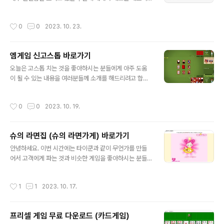
이지에서 통합코덱설치를 진행하실 수 있습니다. 또한 무
는 시간을 갖도록 하겠습니다. 여러분들이 아이폰 사용자
료로 이용 가능하며 누구나 로그인 없이도 곰플레이어 통
라면 녹음을 했을 경우 녹음 파일이 m4a로 저장되는데 m
작성시간
0
0
2023. 10. 23.
합코덱설치 이용이 가능하다는 점 때문에 동영상 재..
p3로 변환해야 하는 상황이 있을 수 있습니다. 어떤 기종
에 따라 재생이 안되기 때문입니다. 그래서 m4a mp3 변
환을 해주신 뒤에 해당 파일의 내용을 확인하실 수 있습니
엠게임 신고스톱 바로가기
다. 그래서 오늘 m4a mp3 변환을 따로 프로그램으로 사
글 내용
용하지 않고 아주 간단하게 바꾸는 방법을 알려드리도록
오늘은 고스톱 치는 것을 좋아하시는 분들에게 아주 도움
하겠습니다. 웹사이트를 통해서 매우 간단하게 여러분들이
이 될 수 있는 내용을 여러분들께 소개를 해드리려고 합니
가지고 계신 m4a mp3 변환 프로그램 사용 없이도 한 번
다. 고스톱은 사실 세 명이서 쳐야 가장 묘미가 있는 게임
만 알아 두시면 두고두고 잘 사용해 보실 수 있습니다. m4
중에 하나입니다. 그래서 엠게임 신고스톱 바로가기 방법
작성시간
0
0
2023. 10. 19.
a mp3 변환 방법 따라 하기 오..
을 소개해드리고 게임 방법도 소개해드리는 시간을 가지려
고 합니다. 여러분들이 평소에 담요를 깔아 두고 신고스톱
을 많이 치신 분들이라면 관심이 많을 겁니다. 엠게임 신고
슈의 라면집 (슈의 라면가게) 바로가기
스톱은 무료로 이용이 가능하며 사용자 수가 많아서 다양
글 내용
한 사람들과 재밌게 놀 수 있는 게임 중에 하나입니다. 아무
안녕하세요. 이번 시간에는 타이쿤과 같이 무언가를 만들
래도 많은 사람들이 이용을 해주어야 다양한 측면에서 좀
어서 고객에게 파는 것과 비슷한 게임을 좋아하시는 분들
더 누릴 수 있는 혜택이나 게임의 재미가 더해지지 않을까
이라면 좋아할 만한 자료를 가지고 왔습니다. 바로 슈의 라
라는 생각을 합니다. 평소에 같이 칠 사람이 없어서 심심하
면집이라는 게임입니다. 아마 한 번이라도 해보신 분들이
작성시간
1
1
2023. 10. 17.
셨던 분들이라면 오늘 알려드리는 엠게임 신고..
라면 더 많이 찾을 것 같은 게 오늘 소개해드릴 슈의 라면가
게입니다. 게임방법은 아주 간단하게 라면을 빠르게 잘 끓
여서 팔면 되는 건데 마우스로 조작을 합니다. 자세한 슈의
프리셀 게임 무료 다운로드 (카드게임)
라면집 게임방법에 대해서는 아래서 설명해 드리도록 하겠
글 내용