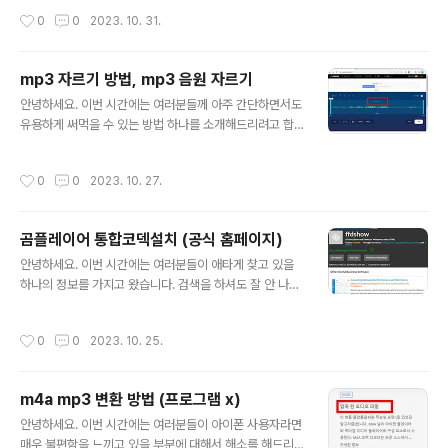
는 역시 유저 수가 많아야 커뮤니티도 활성화돼서 각종 정
마트폰이나 pc를 통해서 즐길 수 있는데 오늘은 한게임 맞
작성시간
0
0
2023. 10. 31.
보를 많이 받아보실 수 있고 또 플레이를 ..
고 바로가기 방법과 게임 소개, 게임 방법을 알려드리는 시
간을 가져보려고 합니다. 온라인에서 즐길 수 있는 한게임
맞고는 pc방 점유율이 3위 안에 드는 매우 인기가 높은 게
mp3 자르기 방법, mp3 음원 자르기
임입니다. 그리고 게임 자체는 2007년도 때부터 만들어져
글 내용
서 계속해서 업그레이드를 해오고 있습니다. 그만큼 역사
안녕하세요. 이번 시간에는 여러분들께 아주 간단하면서도
가 깊고 컴퓨터로 게임을 즐기는 분들 중에는 한게임 맞고
유용하게 써먹을 수 있는 방법 하나를 소개해드리려고 합
바로가기를 무조건 한 번씩 거쳐갔다고도 할 수 있겠습니
니다. 오늘 소개해드릴 내용은 바로 mp3 자르기 방법입니
다. 참고로 pc와 모바일 모두 하나의 아이디로 연동이 되기
다. 저는 보통 제가 회의 때 녹음하거나 개인적으로 녹음해
작성시간
0
0
2023. 10. 27.
때문에 양쪽에서 즐길 수 있습니다..
놓은 mp3 음원 자르기를 할 때 사용하고 있습니다. 여러
분들이 스마트폰에서 보고 계시다면 물론 동영상을 자를
수 있는 어플들을 통해서 mp3 자르기가 가능하긴 합니다.
곰플레이어 통합코덱설치 (공식 홈페이지)
하지만 어플을 새로 찾아봐야 하고 사용방법도 따로 익히
글 내용
셔야 정밀하게 자를 수 있습니다. 하지만 제가 오늘 알려드
안녕하세요. 이번 시간에는 여러분들이 애타게 찾고 있을
리는 웹사이트를 통한 mp3 음원 자르기를 하는 방법은 무
하나의 정보를 가지고 왔습니다. 검색을 하셔도 잘 안 나오
료로 사용할 수 있고 프로그램을 사용하지 않고도 너무나
셔서 답답하셨을 텐데 오늘 내용이 도움이 되시기를 바랍
쉽게 이용할 수 있기 때문에 사용해 보시는 것을 추천드리
니다. 여러분들이 갖고 계신 영상을 곰플레이어로 보기 위
작성시간
0
0
2023. 10. 25.
는 부분입니다. 오늘 자세하게 초보자분..
해서는 통합코덱설치를 하셔야 합니다. 특히 기본적으로
재생이 잘 되는 것들이 있는 반면에 영상을 재생하려는 데
자꾸 곰플레이어 통합코덱설치를 하라고 뜬다면 오늘 소개
m4a mp3 변환 방법 (프로그램 x)
해드리는 부분으로 해결을 하실 수 있습니다. 재생 자체가
글 내용
안 돼서 짜증이 날 수 있습니다. 코덱 자체가 뭔지도 모르시
안녕하세요. 이번 시간에는 여러분들이 아이폰 사용자라면
더라도 오늘 소개해드리는 방법으로 곰플레이어 공식 홈페
매우 불편함을 느끼고 있을 부분에 대해서 해소를 해드리