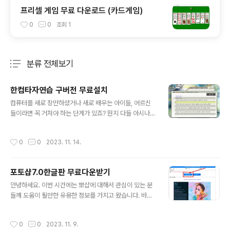
프리셀 게임 무료 다운로드 (카드게임)
0
0
조회
1
분류 전체보기
주요 글 목록
한컴타자연습 구버전 무료설치
글 내용
컴퓨터를 새로 장만하셨거나 새로 배우는 아이들, 어르신
들이라면 꼭 거쳐야 하는 단계가 있죠? 뭔지 다들 아시나
요? 바로 키보드와 친해지는 연습이 필요합니다. 그래서 한
컴타자연습 구버전을 무료설치하는 방법을 알려드리려고
작성시간
0
0
2023. 11. 14.
합니다. 요즘은 아이들이 펜으로 글씨를 배우기도 전에 키
보드 지판에서 뭔가 자리 연습을 하는 경우가 많습니다. 그
만큼 한컴타자연습 구버전 무료설치를 통해서 미리 손가락
포토샵7.0한글판 무료다운받기
으로 한글을 치는 방법을 익히는 게 중요합니다. 요즘은 2
글 내용
~3살 정도의 아이도 금방 혼자 유튜브를 보거나 합니다.
안녕하세요. 이번 시간에는 뽀샵에 대해서 관심이 있는 분
그러면서 자연스럽게 한글을 익히는 게 되는 됩니다. 오늘
들께 도움이 될만한 유용한 정보를 가지고 왔습니다. 바로
소개해드릴 한컴타자연습 구버전은 여러분들의 pc에 무료
누구나 한 번쯤은 들어봤을 만한 포토샵7.0한글판 무료다
설치가 가능한 부분이며 영구적으로 사용이 가능하기 때문
운받기 방법을 소개해드리려고 합니다. 워낙 오래전부터
작성시간
0
0
2023. 11. 9.
에 컴퓨터로 타자를 쓰기를 원하시는 분들이라면 꼭..
이용자수가 많았고 특별히 디자인을 전공하신 분들이라면