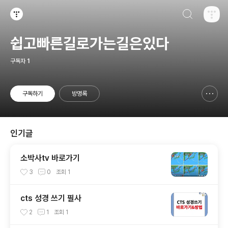
검색하기
티스토리
쉽고빠른길로가는길은있다
구독자
1
구독하기
방명록
신고하기 레이어
열기
인기글
소박사tv 바로가기
3
0
조회
1
cts 성경 쓰기 필사
2
1
조회
1