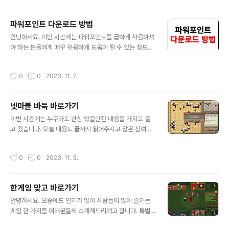
한 번쯤은 진짜 어디에선 사용해 봤을 수 있습니다. 포토샵
7.0한글판을 무료로 다운받기 할 수 있는 곳이 있어서 소개
파워포인트 다운로드 방법
를 해드리려고 합니다. 말 그대로 공짜로 이용이 가능하여
글 내용
많은 분들이 편하게 이용하실 수 있습니다. 포토샵7.0한글
안녕하세요. 이번 시간에는 파워포인트를 급하게 사용하셔
판 무료다운받기를 하시면 얼굴의 주름을 없애거나 점이
야 하는 분들에게 매우 유용하게 도움이 될 수 있는 정보를
있을 때 없애고 싶을 경우, 또는 자연 사진 속에서도 하늘의
공유해드리려고 합니다. 아마 사무실에서 일을 하시는 분
색깔, 톤, 명조 등을 변경하고 싶으시다면 바로 사용하시면
들이라면 당연히 파워포인트 다운로드가 되어 있어서 사용
작성시간
0
0
2023. 11. 7.
되겠습니다. 포토샵7.0한글판 무..
하시는 데 아무런 문제가 없겠지만 따로 아무런 발표 자료
를 보기 위한 프로그램이 없다면 어떻게 하셔야 하는지 곤
란하실 겁니다. 이런 상황이라면 아마 마이크로소프트에서
넷마블 바둑 바로가기
제대로 된 공식 파워포인트 다운로드 방법을 알아보실 텐
글 내용
데 금액에 대해서 찾아보시면 아시겠지만 몇 십만 원씩 하
이번 시간에는 누구라도 관심 있을만한 내용을 가지고 들
기 때문에 굉장히 부담스러운 액수입니다. 그래서 파워포
고 왔습니다. 오늘 내용도 끝까지 읽어주시고 많은 참여와
인트 다운로드 방법을 다른 방식으로 진행해서 여러분들이
관심 부탁드립니다. 오늘 다룰 내용은 넷마블 바둑 바로가
손쉽게 발표 자료를 확인하실 수 있는 방법을 소개해드리
기 방법을 소개해드리려고 합니다. 대한민국에서 가장 유
작성시간
0
0
2023. 11. 3.
겠습니다. 무료로 이용이 가능하며 급하게 필요하신 경우..
명하고 인기가 많은 온라인으로 즐길 수 있는 바둑이 많은
데요, 그중에서도 제가 추천드리는 것은 넷마블 바둑입니
다. 사실 넷마블 초창기 때부터 바둑을 즐길 수 있는 서비스
한게임 맞고 바로가기
를 제공해 주었기 때문에 아직도 많은 분들이 즐기고 있습
글 내용
니다. 한 달에 만 명 이상의 분들이 넷마블 바둑을 즐기는
안녕하세요. 요즘에도 인기가 많아 사람들이 많이 즐기는
방법을 찾고 있을 정도니 그 인기는 생각보다 많다고 볼 수
게임 한 가지를 여러분들께 소개해드리려고 합니다. 특별
있습니다. 인기 많은 게임을 여러분들께 소개드리는 이유
히 온라인 pc가 없던 시절부터 즐겨하던 맞고를 이제는 스