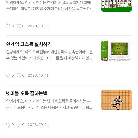
습니다. 먼저는 슈의 라면가게를 즐기고 싶으신 분들이 게
안녕하세요. 이번 시간에는 추억의 시절로 돌아가서 그때
임을 어디서 진행해야 하는지 알려드리는 게 순서일 것 같
즐겨하던 게임 한 가지를 소개해드리는 시간을 갖도록 하
습니다. 슈의 라면가게 혹은 슈의 라면집이라는 타이틀로
겠습니다. 아무래도 여러분들이 프리셀 게임 무료 다운로
되어 있어 많은 분들이 즐기고 있습니다. 은근히 하다 보면
드 방법을 찾고 계시다면 오늘 제대로 찾아오셨습니다. 요
작성시간
0
0
2023. 10. 16.
오기가 생겨서 계속하게 됩니다. 그러면 이..
즘에는 다양하게 무료로 즐길 수 있는 프리셀 게임들이 있
지만 특별히 저희가 windows XP 시절 때부터 즐겨해 오
던 그때 당시의 프리셀 게임을 무료 다운로드하기를 원하
한게임 고스톱 설치하기
실 겁니다. 그때 그 방식 그대로 즐기실 수 있도록 오늘 여
글 내용
러분들이 예전에 즐겨하셨던 프리셀 게임 무료 다운로드
안녕하세요. 아주 오래전부터 대한민국의 민속놀이라고 할
하는 파일을 공유해 드리도록 하겠습니다. 설치 방법이 매
수 있는 게임이 하나 있습니다. 다들 뭔지 예상하지지 않나
우 간단하며 1분 만에 게임을 바로 즐기실 수 있습니다. 먼
요? 맞습니다. 고스톱입니다. 여전히 많은 대한민국 사람들
저 빠르게 프리셀 게임을 무료 다운로드하는 방법에 대해
이 즐겨하는 게임이 있다면 한게임 고스톱입니다. 인터넷
작성시간
0
0
2023. 10. 12.
서 설명을 해드리고 오랜만이라 게임 방법이 ..
이 없던 시절에도 삼삼오오 모여서 둘러앉아 즐겨했었지만
이제는 인터넷이 보급되면서 너무나 편하게 클릭 몇 번으
로도 즐길 수 있는 한게임 고스톱 설치하기 방법을 소개해
넷마블 오목 잘하는법
드릴까 합니다. 사실 인터넷에서도 여러 가지 버전이 많지
글 내용
만 특별히 한게임 고스톱은 아직까지도 많은 이들의 사랑
안녕하세요. 이번 시간에는 넷마블 오목을 즐겨하시는 분
을 받고 있는 게임 중에 하나입니다. 그래서 여러분들께서
들에게 도움이 되실 수 있는 내용을 가지고 왔습니다. 평소
이렇게 한게임 고스톱 설치하기 방법이 궁금하셔서 들어오
에 저도 오목을 좋아하는 편이고 학창 시절부터 넷마블 오
셨을 텐데요, 사실 되게 간단하지만 아직 컴퓨터 사용이 어
목은 아니지만 학교 칠판에서 친구들과 쉬는 시간마다 오
작성시간
0
0
2023. 10. 11.
려우신 분들에게는 어렵기만 한 설치를 아주 쉽게..
목을 두곤 했었습니다. 그러면서 오목을 어느 정도 잘한다
고 자부를 하고 있었습니다. 그런데 넷마블 오목을 하면서