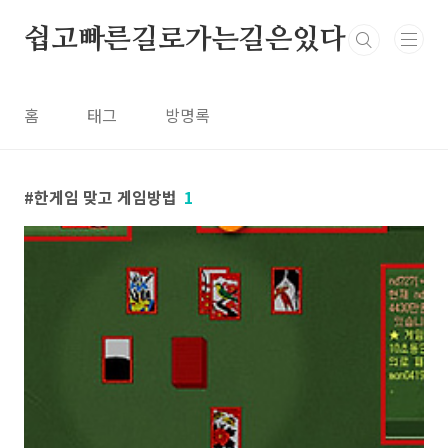
본문 바로가기
쉽고빠른길로가는길은있다
홈
태그
방명록
한게임 맞고 게임방법
1