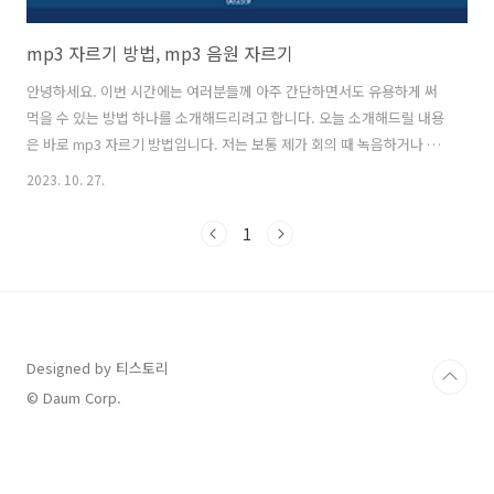
mp3 자르기 방법, mp3 음원 자르기
안녕하세요. 이번 시간에는 여러분들께 아주 간단하면서도 유용하게 써
먹을 수 있는 방법 하나를 소개해드리려고 합니다. 오늘 소개해드릴 내용
은 바로 mp3 자르기 방법입니다. 저는 보통 제가 회의 때 녹음하거나 개
인적으로 녹음해 놓은 mp3 음원 자르기를 할 때 사용하고 있습니다. 여
2023. 10. 27.
러분들이 스마트폰에서 보고 계시다면 물론 동영상을 자를 수 있는 어플
들을 통해서 mp3 자르기가 가능하긴 합니다. 하지만 어플을 새로 찾아
1
봐야 하고 사용방법도 따로 익히셔야 정밀하게 자를 수 있습니다. 하지만
제가 오늘 알려드리는 웹사이트를 통한 mp3 음원 자르기를 하는 방법은
무료로 사용할 수 있고 프로그램을 사용하지 않고도 너무나 쉽게 이용할
수 있기 때문에 사용해 보시는 것을 추천드리는 부분입니다. 오늘 자세하
게 초보자분..
Designed by 티스토리
© Daum Corp.