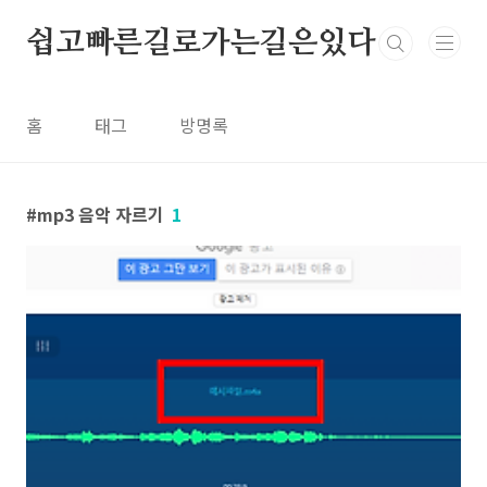
본문 바로가기
쉽고빠른길로가는길은있다
홈
태그
방명록
mp3 음악 자르기
1