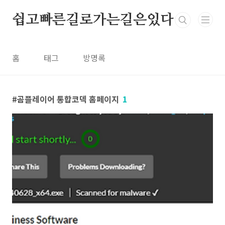
본문 바로가기
쉽고빠른길로가는길은있다
홈
태그
방명록
곰플레이어 통합코덱 홈페이지
1